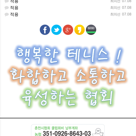
적용
최의선
07.08
가입신청자가 이 약관 제7조제3항에 의하여 이전에
적용
최의선
07.08
회원자격을 상실한 적이 있는 경우, 다만 제7조제3항에
적용
최의선
07.08
의한 회원자격 상실후 3년이 경과한 자로서 "홈페이지"의
회원재가입 승낙을 얻은 경우에는 예외로 한다.
등록 내용에 허위, 기재누락, 오기가 있는 경우
"홈페이지"의 게시판은 실명 운영을 원칙으로 하며 실명을
도용하거나 본명을 사용하지 않았을 경우에는 작성된
컨텐츠를 관리자가 임의삭제 및 강제 회원 박탁이
가능하다.
기타 회원으로 등록하는 것이 "홈페이지"의 기술상 현저히
지장이 있다고 판단되는 경우
회원가입계약의 성립시기는 "홈페이지"의 승낙이 회원에게
도달한 시점으로 합니다.
회원은 회원가입 시 등록한 사항에 변경이 있는 경우, 상당한 기간
이내에 "홈페이지"에 대하여 회원정보 수정 등의 방법으로 그
변경사항을 알려야 합니다.
제7조 회원 탈퇴 및 자격 상실 등
회원은 "홈페이지"에 언제든지 탈퇴를 요청할 수 있으며
"홈페이지"은 즉시 회원탈퇴를 처리합니다.