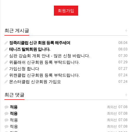
"홈페이지"은 다음과 같은 업무를 수행합니다.
회원가입
춘천시 테니스협회의 공지사항 알림
춘천시 테니스 대회 및 대회신청 업무
최근 게시글
+
제5조 서비스의 중단
정족리클럽 신규 회원 등록 해주세여
08.04
"홈페이지"은 컴퓨터 등 정보통신설비의 보수점검·교체 및 고장,
테니즈 탈퇴회원 입니다.
08.03
통신의 두절 등의 사유가 발생한 경우에는 서비스의 제공을
심판 강습회 개회 안내 - 많은 신청 바랍니다.
07.30
일시적으로 중단할 수 있습니다.
위플래쉬 신규회원 등록 부탁드립니다.
07.29
사업종목의 전환, 사업의 포기, 업체간의 통합 등의 이유로
가입신청 합니다
07.27
서비스를 제공할 수 없게 되는 경우에는 "홈페이지"은 제8조에
위캔클럽 신규회원 등록 부탁드립니다.
07.24
정한 방법으로 이용자에게 통지합니다.
몬스터클럽 신규회원 가입요
07.24
제6조 회원가입
최근 댓글
+
이용자는 "홈페이지"이 정한 가입 양식에 따라 회원정보를 기입한
적용
최의선
07.08
후 이 약관에 동의한다는 의사표시를 함으로서 회원가입을
적용
최의선
07.08
신청합니다.
적용
최의선
07.08
"홈페이지"은 제1항과 같이 회원으로 가입할 것을 신청한 이용자
적용
최의선
07.08
중 다음 각호에 해당하지 않는 한 회원으로 등록합니다.