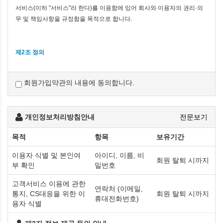
서비스(이하 "서비스"라 한다)를 이용함에 있어 회사와 이용자의 권리·의
무 및 책임사항을 규정함을 목적으로 합니다.
제2조 정의
"이용자"란 "홈페이지"에 접속하여 이 약관에 따라 "홈페이지"이
제공하는 서비스를 받는 회원 및 비회원을 말합니다.
회원가입약관의 내용에 동의합니다.
'회원'이라 함은 “홈페이지”에 회원등록을 한 자로서, 계속적으로
"홈페이지"이 제공하는 서비스를 이용할 수 있는 자를 말합니다.
'비회원'이라 함은 회원에 가입하지 않고 "홈페이지"이 제공하는
개인정보처리방침안내
전문보기
서비스를 이용하는 자를 말합니다.
목적
항목
보유기간
제3조 약관 등의 명시와 설명 및 개정
이용자 식별 및 본인여
아이디, 이름, 비
회원 탈퇴 시까지
부 확인
"홈페이지"은 「전자상거래 등에서의 소비자보호에 관한 법률」,
밀번호
「약관의 규제에 관한 법률」, 「전자문서 및 전자거래기본법」,
고객서비스 이용에 관한
「전자금융거래법」, 「전자서명법」, 「정보통신망 이용촉진 및
연락처 (이메일,
통지, CS대응을 위한 이
회원 탈퇴 시까지
정보보호 등에 관한 법률」, 「방문판매 등에 관한 법률」,
휴대전화번호)
용자 식별
「소비자기본법」 등 관련 법을 위배하지 않는 범위에서 이
약관을 개정할 수 있습니다.