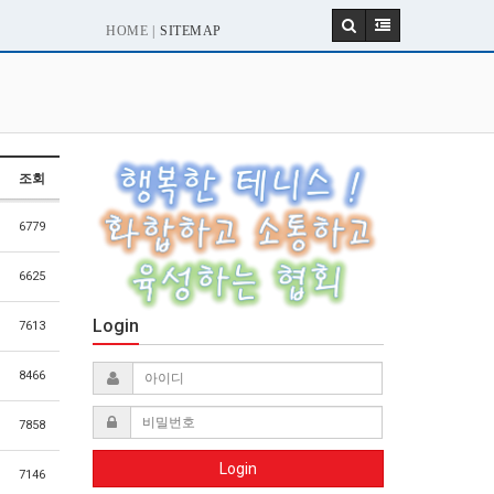
HOME |
SITEMAP
조회
6779
6625
Login
7613
8466
7858
Login
7146