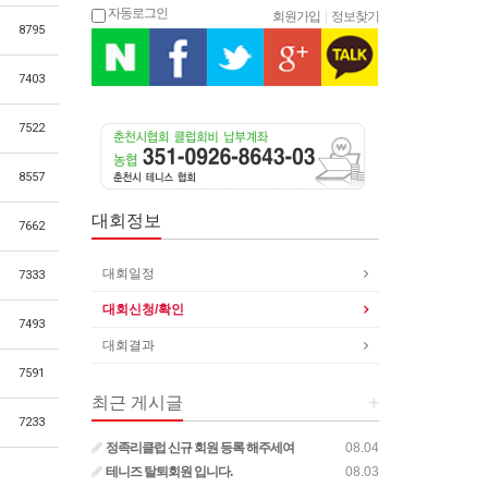
자동로그인
회원가입
|
정보찾기
8795
7403
7522
8557
대회정보
7662
대회일정
7333
대회신청/확인
7493
대회결과
7591
최근 게시글
+
7233
정족리클럽 신규 회원 등록 해주세여
08.04
테니즈 탈퇴회원 입니다.
08.03