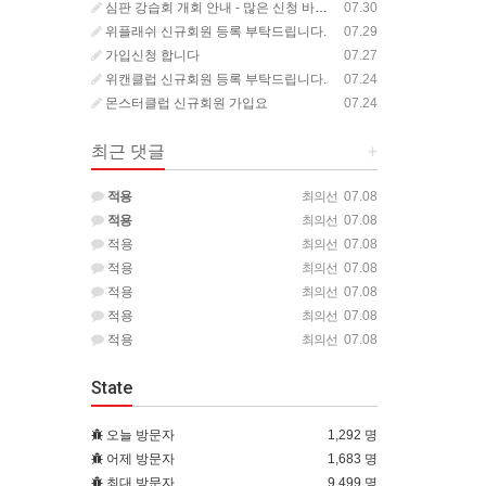
심판 강습회 개회 안내 - 많은 신청 바랍니다.
07.30
위플래쉬 신규회원 등록 부탁드립니다.
07.29
가입신청 합니다
07.27
위캔클럽 신규회원 등록 부탁드립니다.
07.24
몬스터클럽 신규회원 가입요
07.24
최근 댓글
+
적용
최의선
07.08
적용
최의선
07.08
적용
최의선
07.08
적용
최의선
07.08
적용
최의선
07.08
적용
최의선
07.08
적용
최의선
07.08
State
오늘 방문자
1,292 명
어제 방문자
1,683 명
최대 방문자
9,499 명