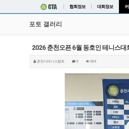
협회정보
대회정보
커
포토 갤러리
2026 춘천오픈 6월 동호인 테니스대
춘천시테니스협회
0
364