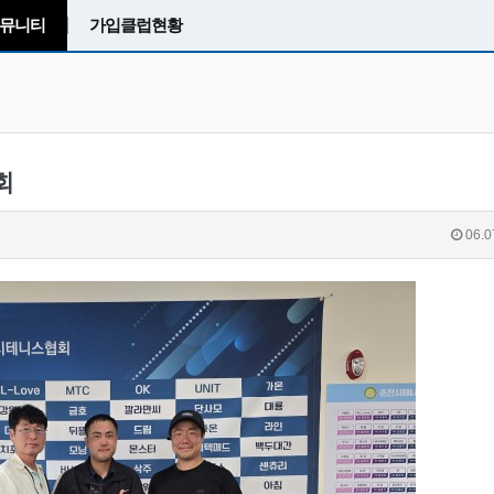
뮤니티
가입클럽현황
회
06.0