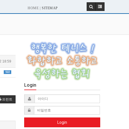
HOME |
SITEMAP
2 18:59
522
Login
프린트
Login